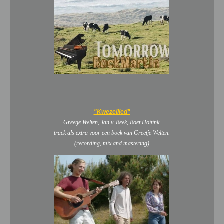
"Kwezellied"
Greetje Welten, Jan v. Beek, Boet Hoitink.
track als extra voor een boek van Greetje Welten.
(recording, mix and mastering)