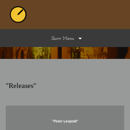
Show Menu
"Releases"
"Peter Leopold"