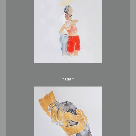
" I do "