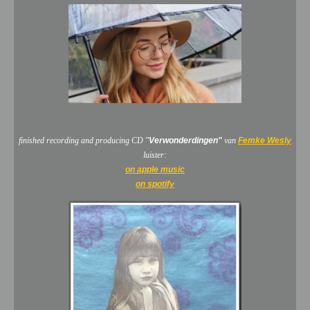
finished recording and producing CD "
Verwonderdingen"
van
Femke Wesly
luister:
on apple music
on spotify