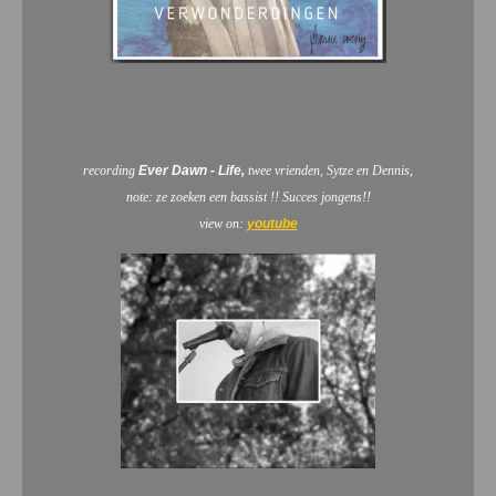
recording
Ever Dawn - Life,
twee vrienden,
Sytze en Dennis,
note: ze zoeken een bassist !! Succes jongens!!
view on:
youtube