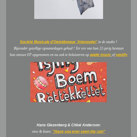
Société Musicale d'Oeteldonque 'Attenooije!'
in de studio !
Bijzonder gezellige opnamedagen gehad ! Ter ere van hun 22-jarig bestaan
hun nieuwe EP opgenomen en nu ook te beluisteren op
apple music
of
spotify
Hans Giezenberg & Chlo
ë
Anderson:
view & listen:
"Have you ever seen the rain"